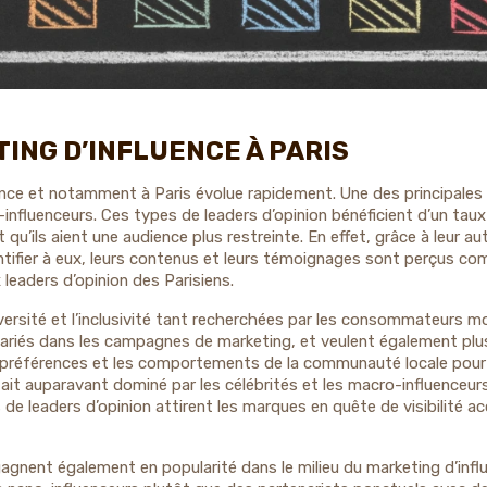
ING D’INFLUENCE À PARIS
rance et notamment à Paris évolue rapidement. Une des principale
influenceurs. Ces types de leaders d’opinion bénéficient d’un tau
qu’ils aient une audience plus restreinte. En effet, grâce à leur au
ifier à eux, leurs contenus et leurs témoignages sont perçus com
 leaders d’opinion des Parisiens.
diversité et l’inclusivité tant recherchées par les consommateurs m
ariés dans les campagnes de marketing, et veulent également plus 
s préférences et les comportements de la communauté locale pour 
ait auparavant dominé par les célébrités et les macro-influenceurs
de leaders d’opinion attirent les marques en quête de visibilité a
gagnent également en popularité dans le milieu du marketing d’influ