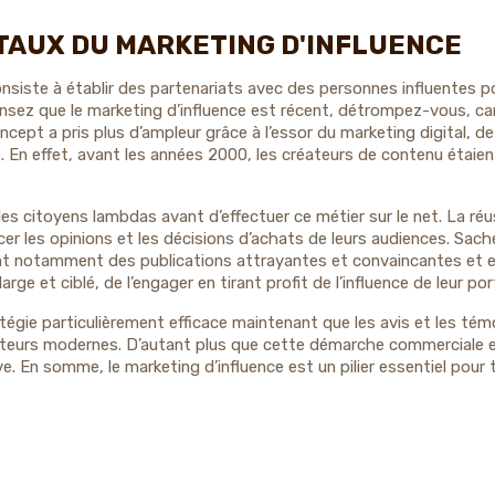
AUX DU MARKETING D'INFLUENCE
consiste à établir des partenariats avec des personnes influentes
ensez que le marketing d’influence est récent, détrompez-vous, ca
oncept a pris plus d’ampleur grâce à l’essor du marketing digital, de
é. En effet, avant les années 2000, les créateurs de contenu éta
es citoyens lambdas avant d’effectuer ce métier sur le net. La réu
ncer les opinions et les décisions d’achats de leurs audiences. Sa
ant notamment des publications attrayantes et convaincantes et e
e et ciblé, de l’engager en tirant profit de l’influence de leur porte
atégie particulièrement efficace maintenant que les avis et les té
eurs modernes. D’autant plus que cette démarche commerciale es
ve. En somme, le marketing d’influence est un pilier essentiel po